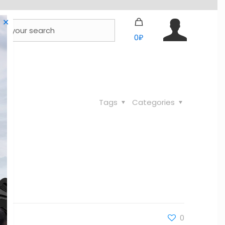
✕
0₽
Tags
Categories
0