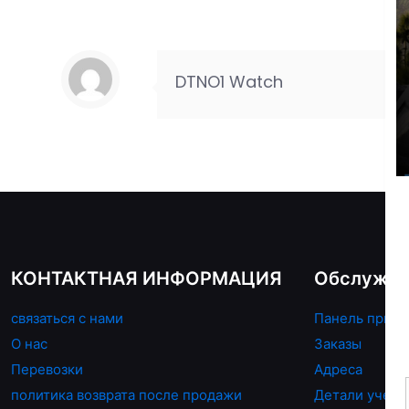
DTNO1 Watch
КОНТАКТНАЯ ИНФОРМАЦИЯ
Обслужив
связаться с нами
Панель прибо
О нас
Заказы
Перевозки
Адреса
политика возврата после продажи
Детали учетн