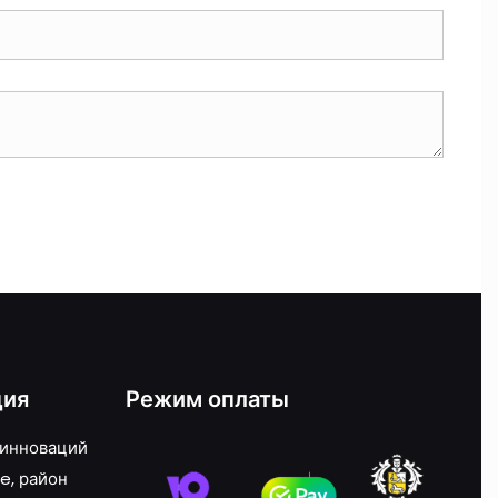
ция
Режим оплаты
 инноваций
e, район