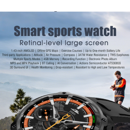
сов DTNO.1
встречали множество ландшафтов и бесчисленные препятстви
мились к инновациям, никогда не колеблясь в стремлении 
трии интеллектуальных носимых устройств, их стремление 
член DTNO.1 стремится объединиться, вместе отправиться 