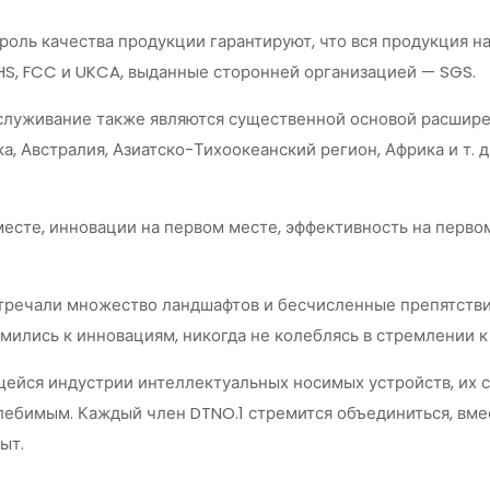
роль качества продукции гарантируют, что вся продукция н
HS, FCC и UKCA, выданные сторонней организацией — SGS.
луживание также являются существенной основой расширен
ка, Австралия, Азиатско-Тихоокеанский регион, Африка и т.
есте, инновации на первом месте, эффективность на первом
встречали множество ландшафтов и бесчисленные препятстви
мились к инновациям, никогда не колеблясь в стремлении 
щейся индустрии интеллектуальных носимых устройств, их 
лебимым. Каждый член DTNO.1 стремится объединиться, вме
ыт.