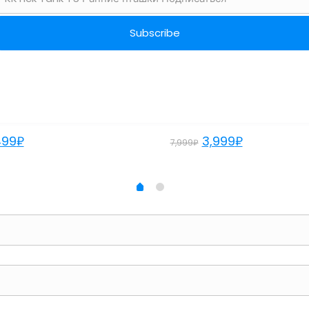
CH 11 PRO
DT ULTRA 4 PRO
499
₽
3,999
₽
7,999
₽