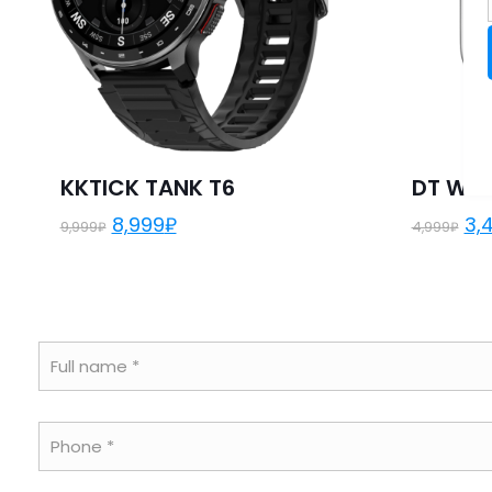
KKTICK TANK T6
DT WAT
8,999
₽
3,
9,999
₽
4,999
₽