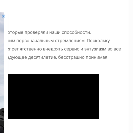
✕
я, которые проверяли наши способности.
к нашим первоначальным стремлениям. Поскольку
беспрепятственно внедрять сервис и энтузиазм во все
в следующее десятилетие, бесстрашно принимая