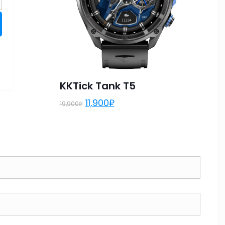
KKTick Tank T5
11,900
₽
19,900
₽
6