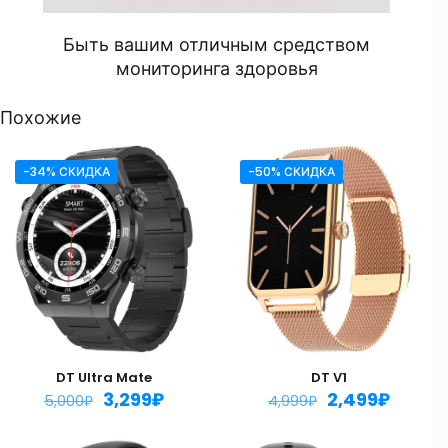
Быть вашим отличным средством
мониторинга здоровья
Похожие
-34% СКИДКА
-50% СКИДКА
DT Ultra Mate
DT V1
3,299
₽
2,499
₽
5,000
₽
4,999
₽