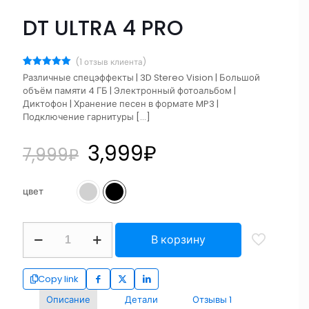
DT ULTRA 4 PRO
(
1
отзыв клиента)
Рейтинг
1
Различные спецэффекты | 3D Stereo Vision | Большой
5.00
из 5
объём памяти 4 ГБ | Электронный фотоальбом |
на основе
опроса
Диктофон | Хранение песен в формате MP3 |
пользователя
Подключение гарнитуры
[…]
3,999
₽
7,999
₽
цвет
В корзину
Copy link
Описание
Детали
Отзывы
1