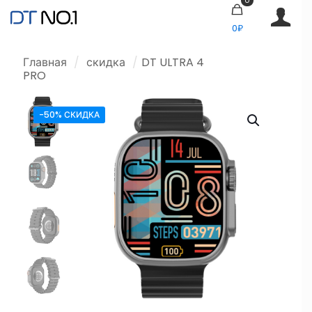
0₽
Главная
/
скидка
/
DT ULTRA 4
PRO
-50% СКИДКА