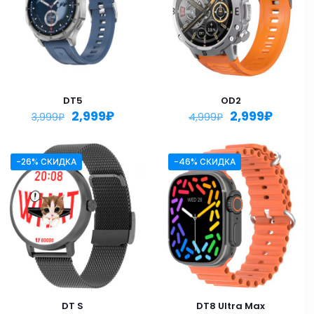
DT5
OD2
2,999
₽
2,999
₽
3,999
₽
4,999
₽
-26% СКИДКА
-46% СКИДКА
DT S
DT8 Ultra Max