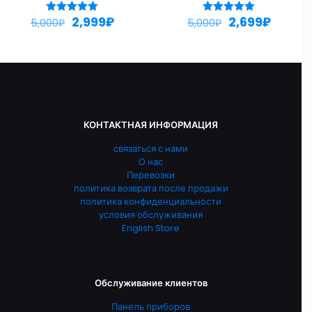
2,999
₽
2,699
₽
Оценка
Оценка
5,000
₽
5,000
₽
5.00
5.00
из 5
из 5
КОНТАКТНАЯ ИНФОРМАЦИЯ
связаться с нами
О нас
Перевозки
политика возврата после продажи
политика конфиденциальности
условия обслуживания
English Store
Обслуживание клиентов
Панель приборов