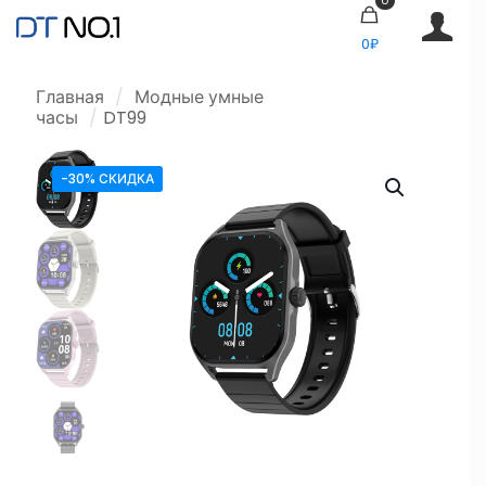
0₽
Главная
/
Модные умные
часы
/
DT99
-30% СКИДКА