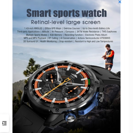
✕
Чип
RTL8762DK
ОС Android
Android 4.4 и выше
IOS
Apple iOS 10.0 и выше
Датчик
BD1662
сердечного ритма
Bluetooth
Двойной Bluetooth 5.0
Компас
Поддержка
Мастерство
Алюминиевый сплав+ТПУ
Вес продукта
28 г
1,96-дюймовый TFT HD-
Размер экрана
экран
Разрешение
320*384
экрана