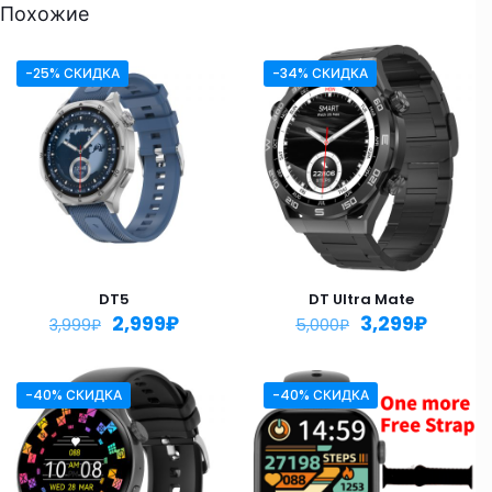
Похожие
-25% СКИДКА
-34% СКИДКА
DT5
DT Ultra Mate
2,999
₽
3,299
₽
3,999
₽
5,000
₽
-40% СКИДКА
-40% СКИДКА