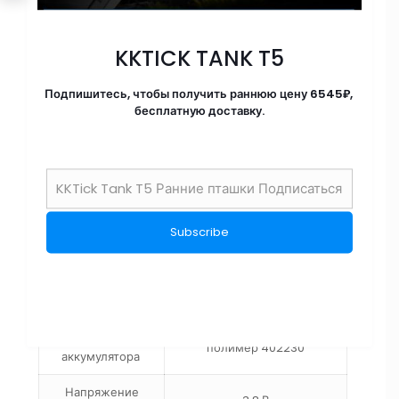
Цветной полноэкранный
Тип экрана
экран IPS
KKTICK TANK T5
Материал экрана
Закаленное стекло
Подпишитесь, чтобы получить раннюю цену 6545₽,
бесплатную доставку.
Общая длина
260 мм
браслета
Материал
ТПУ
браслета
Размер корпуса
44*9,9 мм
часов
Размер ремешка
22 ММ
Тип батареи
Литиевая батарея
Модель
полимер 402230
аккумулятора
Напряжение