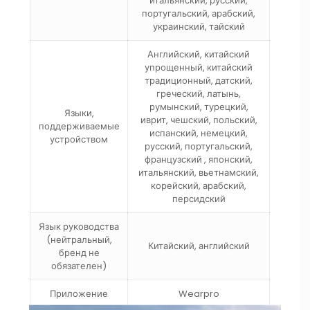
итальянский, русский,
португальский, арабский,
украинский, тайский
Английский, китайский
упрощенный, китайский
традиционный, датский,
греческий, латынь,
румынский, турецкий,
Языки,
иврит, чешский, польский,
поддерживаемые
испанский, немецкий,
устройством
русский, португальский,
французский , японский,
итальянский, вьетнамский,
корейский, арабский,
персидский
Язык руководства
(нейтральный,
Китайский, английский
бренд не
обязателен)
Приложение
Wearpro