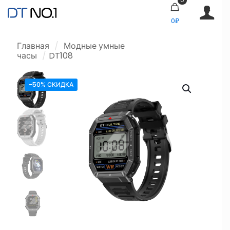
0₽
Главная
/
Модные умные
часы
/
DT108
-50% СКИДКА