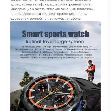
адрес, номер телефона, адрес электронной почты.
Информация о заказе, включая ваше имя, платежный
адрес, адрес доставки, подтверждение оплаты,
адрес электронной почты, номер телефона.
Информация об учетной записи, включая ваше имя
✕
пользователя, пароль, контрольные вопросы.
Информация о покупках, включая товары, которые вы
просматриваете, кладете в корзину или добавляете в
список желаний.
Информация о поддержке клиентов, включая
информацию, которую вы решили включить в
общение с нами, например, при отправке сообщения
через Сервисы.
Некоторые функции Сервисов могут потребовать от
вас непосредственно предоставить нам
определенную информацию о себе. Вы можете
решить не предоставлять эту информацию, но это
может помешать вам использовать или получить
доступ к этим функциям.
Информация, которую мы
собираем с помощью