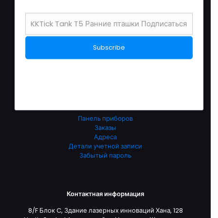
связаться с нами
О нас
Перевозки
политика возврата после продажи
политика конфиденциальности
условия обслуживания
English Store
Обслуживание клиентов
Панель приборов
Заказы
Адреса
Детали учетной записи
Забытый пароль
Контактная информация
8/F Блок C, Здание лазерных инноваций Хана, 128