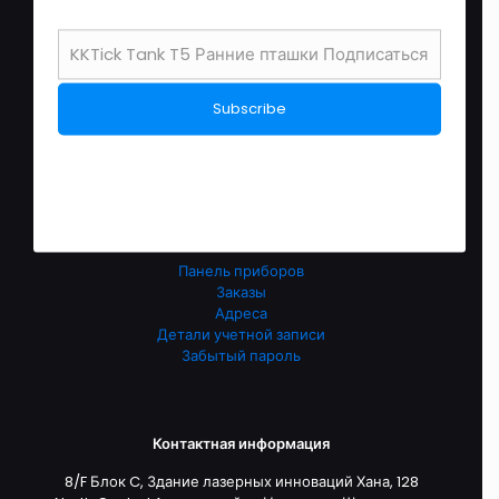
связаться с нами
О нас
Перевозки
политика возврата после продажи
политика конфиденциальности
условия обслуживания
English Store
Обслуживание клиентов
Панель приборов
Заказы
Адреса
Детали учетной записи
Забытый пароль
Контактная информация
8/F Блок C, Здание лазерных инноваций Хана, 128