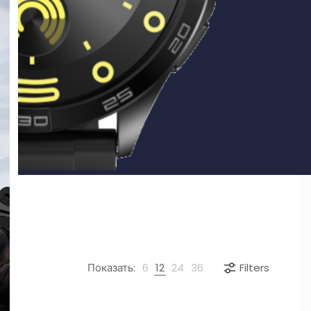
Показать:
6
12
24
36
Filters