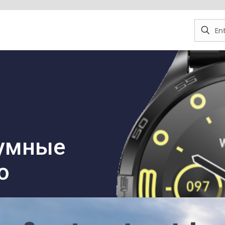
умные
о