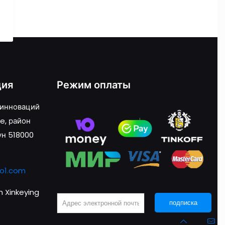
ция
Режим оплаты
 инноваций
e, район
ун 518000
o1.com
 Xinkeying