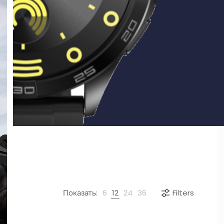
Показать:
6
12
24
36
Filters