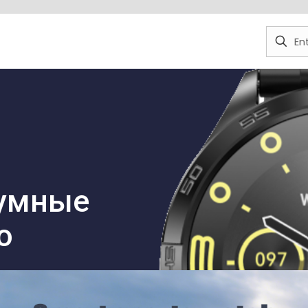
умные
о