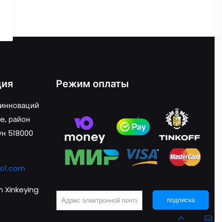
ция
Режим оплаты
 инноваций
e, район
ун 518000
o1.com
 Xinkeying