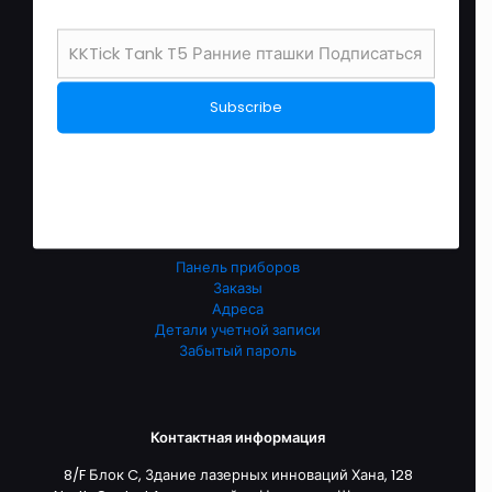
связаться с нами
О нас
Перевозки
политика возврата после продажи
политика конфиденциальности
условия обслуживания
English Store
Обслуживание клиентов
Панель приборов
Заказы
Адреса
Детали учетной записи
Забытый пароль
Контактная информация
8/F Блок C, Здание лазерных инноваций Хана, 128