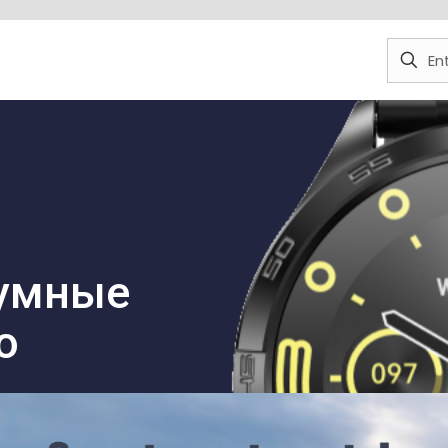
умные
о