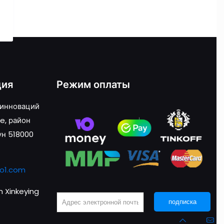
ция
Режим оплаты
 инноваций
e, район
ун 518000
o1.com
 Xinkeying