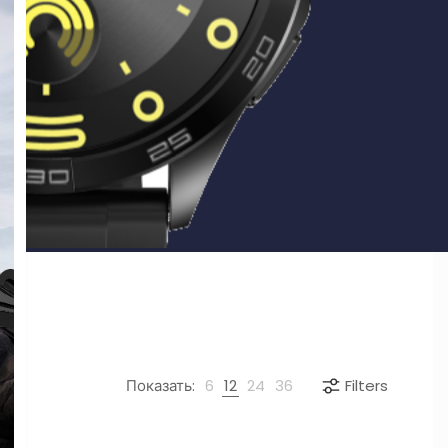
Показать:
6
12
24
36
Filters