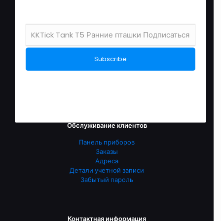
товара.
КОНТАКТНАЯ ИНФОРМАЦИЯ
связаться с нами
О нас
Перевозки
политика возврата после продажи
политика конфиденциальности
условия обслуживания
English Store
Обслуживание клиентов
Панель приборов
Заказы
Адреса
Детали учетной записи
Забытый пароль
Контактная информация