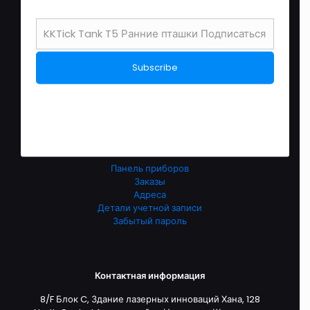
связаться с нами
О нас
Перевозки
политика возврата после продажи
политика конфиденциальности
условия обслуживания
English Store
Обслуживание клиентов
Панель приборов
Заказы
Адреса
Детали учетной записи
Забытый пароль
Контактная информация
8/F Блок C, Здание лазерных инноваций Хана, 128