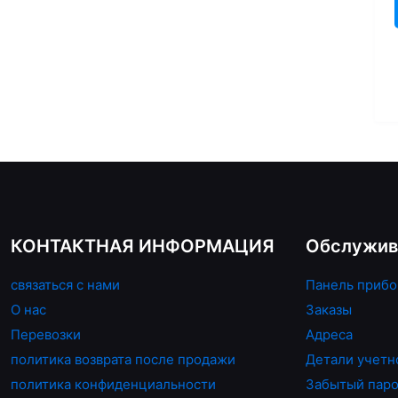
несколько
вариаций.
Опции
можно
выбрать
на
странице
товара.
КОНТАКТНАЯ ИНФОРМАЦИЯ
Обслужив
связаться с нами
Панель прибо
О нас
Заказы
Перевозки
Адреса
политика возврата после продажи
Детали учетн
политика конфиденциальности
Забытый пар