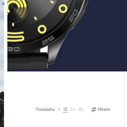
✕
Показать:
6
12
24
36
Filters