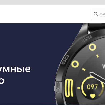
умные
о