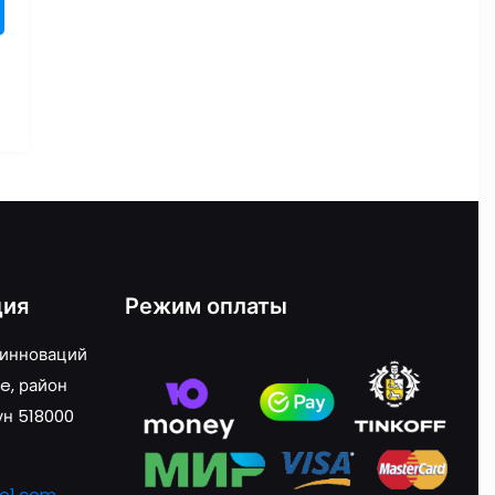
о
ция
Режим оплаты
 инноваций
e, район
ун 518000
o1.com