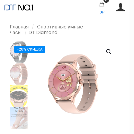
0₽
Главная
/
Спортивные умные
часы
/
DT Diamond
-26% СКИДКА