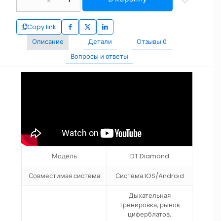
Copy link
Описание
Детали
Отзывы
0
Вопросы и ответы
Модель
DT Diamond
Совместимая система
Система IOS/Android
Дыхательная
тренировка, рынок
циферблатов,