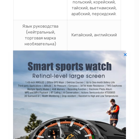
польский, корейский,
тайский, вьетнамский,
арабский, персидский.
Язык руководства
(нейтральный,
Китайский, английский
торговая марка
необязательна)
✕
приложение
WearPro
Объем флэш-памяти
128 МБ
Чип
RTK8762DK
ОС Android
Android 4.4 и выше
IOS
Apple iOS 8.0 и выше
Bluetooth
Двойной Bluetooth 5.0
Уровень
IP68
водонепроницаемости