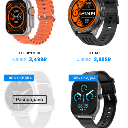
DT Ultra 10
DT M1
3,499
₽
2,999
₽
6,999
₽
4,999
₽
-40% СКИДКА
-30% СКИДКА
Распродано