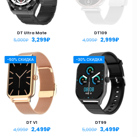
DT Ultra Mate
DT109
3,299
₽
2,999
₽
5,000
₽
4,999
₽
-50% СКИДКА
-30% СКИДКА
DT V1
DT99
2,499
₽
3,499
₽
4,999
₽
5,000
₽