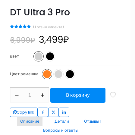
DT Ultra 3 Pro
(
1
отзыв клиента)
Рейтинг
1
3,499
₽
5.00
из 5
6,999
₽
на основе
опроса
пользователя
цвет
Цвет ремешка
В корзину
Copy link
Описание
Детали
Отзывы
1
Вопросы и ответы