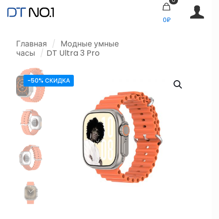
0₽
Главная
/
Модные умные
часы
/
DT Ultra 3 Pro
-50% СКИДКА