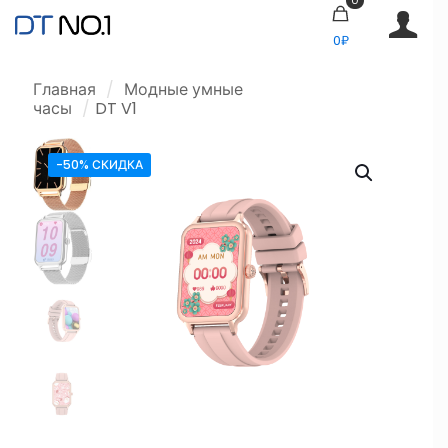
0₽
Главная
/
Модные умные
часы
/
DT V1
-50% СКИДКА