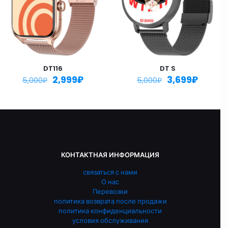
DT116
DT S
2,999
₽
3,699
₽
5,000
₽
5,000
₽
КОНТАКТНАЯ ИНФОРМАЦИЯ
связаться с нами
О нас
Перевозки
политика возврата после продажи
политика конфиденциальности
условия обслуживания