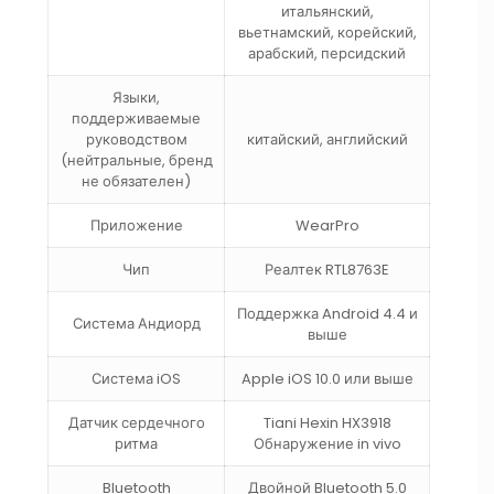
итальянский,
вьетнамский, корейский,
арабский, персидский
Языки,
поддерживаемые
руководством
китайский, английский
(нейтральные, бренд
не обязателен)
Приложение
WearPro
Чип
Реалтек RTL8763E
Поддержка Android 4.4 и
Система Андиорд
выше
Система iOS
Apple iOS 10.0 или выше
Датчик сердечного
Tiani Hexin HX3918
ритма
Обнаружение in vivo
Bluetooth
Двойной Bluetooth 5.0