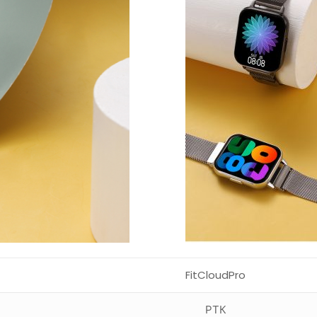
FitCloudPro
РТК