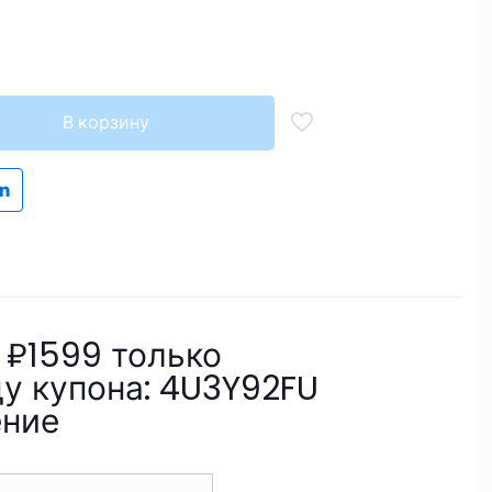
В корзину
 ₽1599 только
ду купона: 4U3Y92FU
ение