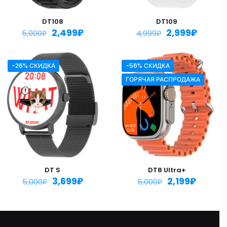
DT108
DT109
2,499
₽
2,999
₽
5,000
₽
4,999
₽
-26% СКИДКА
-56% СКИДКА
ГОРЯЧАЯ РАСПРОДАЖА
DT S
DT8 Ultra+
3,699
₽
2,199
₽
5,000
₽
5,000
₽