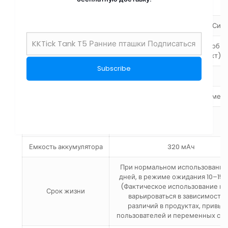
Общая длина браслета
260 мм
Материал браслета
Кожа, Нержавеющая сталь, Сил
Общий вес (упаковка коробки
Что в коробке
руководство + продукт)
Тип батареи
Литиевая батарея
Модель аккумулятора
551833 Литиевый полимер
Напряжение
3,7 В
аккумулятора
Емкость аккумулятора
320 мАч
При нормальном использовании
дней, в режиме ожидания 10–15 
(Фактическое использование м
Срок жизни
варьироваться в зависимости 
различий в продуктах, привыч
пользователей и переменных ср