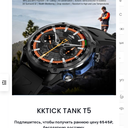
IOS
Apple iOS 10.0 и выше
Датчик сердечного
ZhanhengBD1662_I2C
ритма
Bluetooth
Модуль Bluetooth 5.0 двухрежи
Уровень
IP68(реклама)/IP67(реальны
водонепроницаемости
Мастерство
Цинковый сплав+IML
Вес продукта
40 г
1,5-дюймовый полный кругл
Размер экрана
(настоящий)
Разрешение экрана
360*360(реальный)/454*454(рек
Тип экрана
Цветной полноэкранный экран 
KKTICK TANK T5
Материал экрана
TFT
Подпишитесь, чтобы получить раннюю цену 6545₽,
бесплатную доставку.