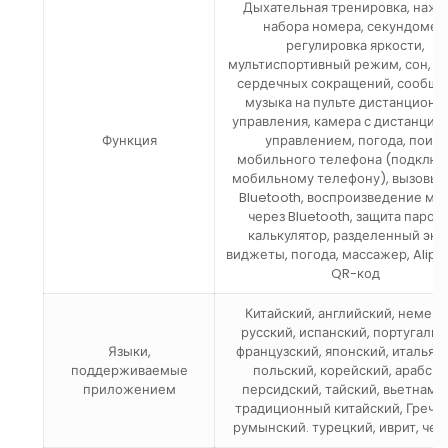
Дыхательная тренировка, нажа
набора номера, секундомер
регулировка яркости,
мультиспортивный режим, сон, ча
сердечных сокращений, сообще
музыка на пульте дистанционн
управления, камера с дистанци
Функция
управлением, погода, поиск
мобильного телефона (подключ
мобильному телефону), вызовы 
Bluetooth, воспроизведение му
через Bluetooth, защита парол
калькулятор, разделенный экр
виджеты, погода, массажер, Alipa
QR-код
Китайский, английский, немецк
русский, испанский, португальс
Языки,
французский, японский, итальян
поддерживаемые
польский, корейский, арабски
приложением
персидский, тайский, вьетнамс
традиционный китайский, Гречес
румынский. турецкий, иврит, че