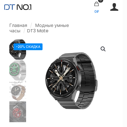
0₽
Главная
/
Модные умные
часы
/
DT3 Mate
-20% СКИДКА