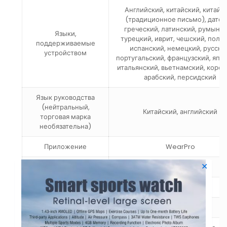
Английский, китайский, китайс
(традиционное письмо), датск
греческий, латинский, румынск
Языки,
турецкий, иврит, чешский, польс
поддерживаемые
испанский, немецкий, русски
устройством
португальский, французский, япо
итальянский, вьетнамский, корей
арабский, персидский
Язык руководства
(нейтральный,
Китайский, английский
торговая марка
необязательна)
Приложение
WearPro
✕
Чип
RTK 8762DK
Объем флэш-памяти
128 МБ
ОС Android
Android 4.4 и выше