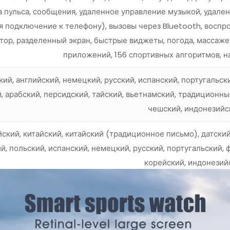
а пульса, сообщения, удаленное управление музыкой, удале
я подключение к телефону), вызовы через Bluetooth, воспр
тор, разделенный экран, быстрые виджеты, погода, массажер,
приложений, 156 спортивных алгоритмов, н
кий, английский, немецкий, русский, испанский, португальски
, арабский, персидский, тайский, вьетнамский, традиционный
чешский, индонезийс
ский, китайский, китайский (традиционное письмо), датский,
й, польский, испанский, немецкий, русский, португальский, 
корейский, индонезий
Китайский, английс
WearPro