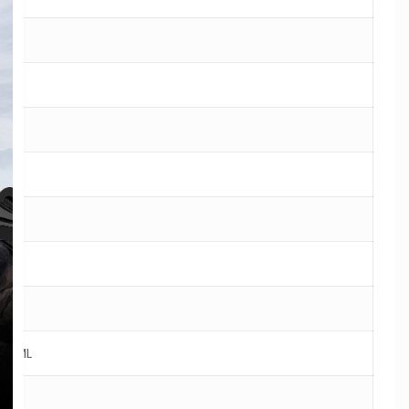
е
ше
5.0
е+IML