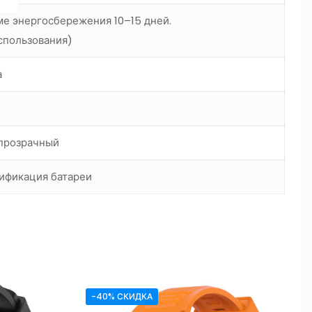
е энергосбережения 10–15 дней.
использования)
а
 прозрачный
тификация батареи
-40% СКИДКА