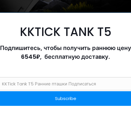
1,45-дюймовый круг
454*454
KKTICK TANK T5
Цветной полноэкранный э
Подпишитесь, чтобы получить раннюю цен
TFT
6545₽, бесплатную доставку.
260 мм
ТПУ
Литиевая батарея
Напряжение 4,2 В
550 мАч