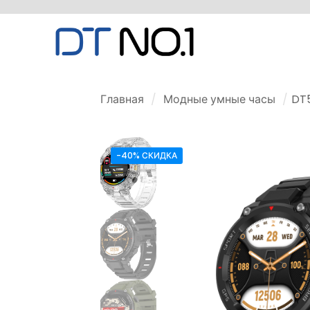
Главная
/
Модные умные часы
/
DT5
-40% СКИДКА