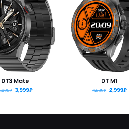
DT3 Mate
DT M1
3,999
₽
2,999
₽
5,000
₽
4,999
₽