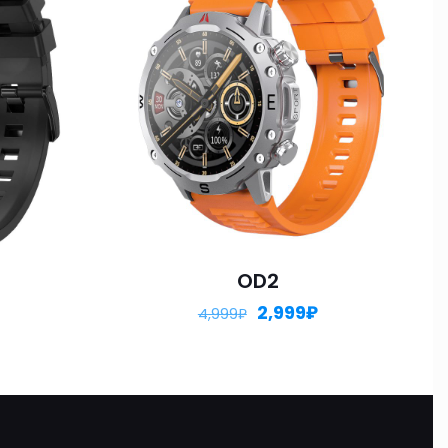
OD2
2,999
₽
4,999
₽