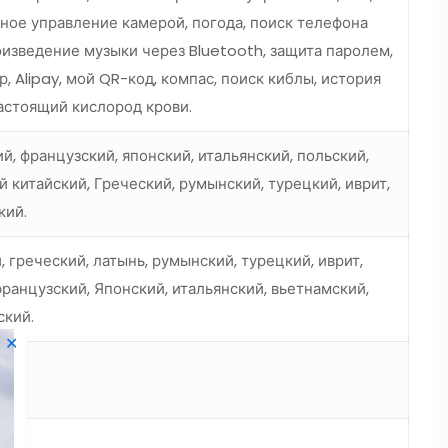
нное управление камерой, погода, поиск телефона
оизведение музыки через Bluetooth, защита паролем,
 Alipay, мой QR-код, компас, поиск киблы, история
астоящий кислород крови.
й, французский, японский, итальянский, польский,
 китайский, Греческий, румынский, турецкий, иврит,
кий.
 греческий, латынь, румынский, турецкий, иврит,
французский, Японский, итальянский, вьетнамский,
ский.
✕
кий