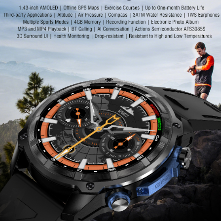
RTL8762DK
128 МБ
Android 4.4 и выш
Apple iOS 10.0 и вы
Чжанхэн BD1820
Двойной Bluetooth 
IP68
Пластиковое покрыти
40 г