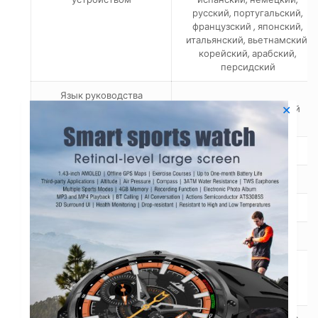
русский, португальский,
французский , японский,
итальянский, вьетнамский,
корейский, арабский,
персидский
Язык руководства
(нейтральный, бренд не
Китайский, английский
✕
обязателен)
приложение
WearPro
Чип
RTL8762DK
ОС Android
Android 6.0 и выше
IOS
Apple iOS 10.0 и выше
Zhangheng BD1773 (с
Датчик сердечного ритма
датчиком внешнего
контроля)