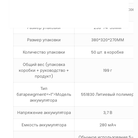
Ширина ремешка для часов:
Размер ремешка
21,5 мм
Размер упаковки
238*74*30MM
Размер упаковки
380*320*270ММ
Количество упаковки
50 шт. в коробке
Общий вес (упаковка
коробки + руководство +
199 г
продукт)
Тип
батареиgment=»1″>Модель
551830 Литиевый полимер
аккумулятора
Напряжение аккумулятора
3,7 В
Емкость аккумулятора
280 мАч
Обычное использование 5–6