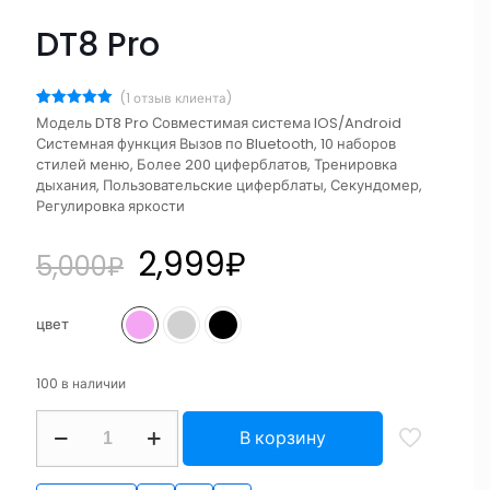
DT8 Pro
(
1
отзыв клиента)
Рейтинг
1
Модель DT8 Pro Совместимая система IOS/Android
5.00
из 5
Системная функция Вызов по Bluetooth, 10 наборов
на основе
опроса
стилей меню, Более 200 циферблатов, Тренировка
пользователя
дыхания, Пользовательские циферблаты, Секундомер,
Регулировка яркости
2,999
₽
5,000
₽
цвет
100 в наличии
В корзину