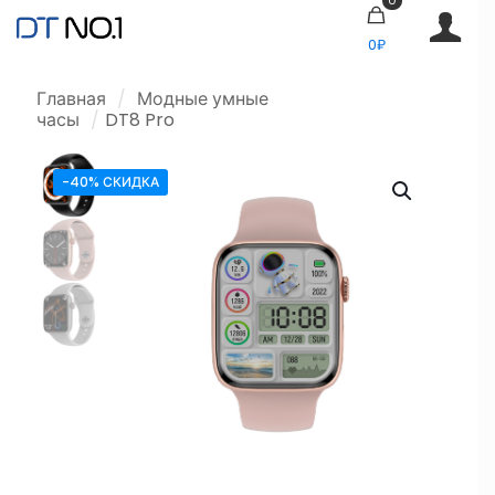
0₽
Главная
/
Модные умные
часы
/
DT8 Pro
-40% СКИДКА