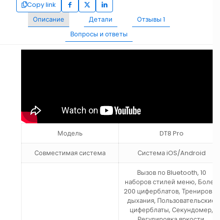
Copy link
Описание
Детали
Отзывы
1
Вопросы и ответы
Модель
DT8 Pro
Совместимая система
Система iOS/Android
Вызов по Bluetooth, 10
наборов стилей меню, Более
200 циферблатов, Тренировка
дыхания, Пользовательские
циферблаты, Секундомер,
Регулировка яркости,