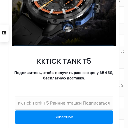
Bluetooth
Двойной Bluetooth 5.0
Уровень
IP67
водонепроницаемости
Мастерство
Цинковый сплав+IML
Вес продукта
46 г
2,0-дюймовый квадратный
Размер экрана
TFT-экран высокого
KKTICK TANK T5
разрешения
Подпишитесь, чтобы получить раннюю цену 6545₽,
Разрешение экрана
320*384
бесплатную доставку.
Цветной полноэкранный
Тип экрана
экран IPS
Общая длина браслета
270 мм
Материал браслета
Силикон
Размер корпуса
49*43*11,5