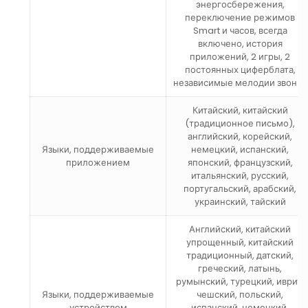
энергосбережения,
переключение режимов
Smart и часов,
всегда
включено, история
приложений, 2 игры, 2
постоянных циферблата,
независимые мелодии звонка
Китайский, китайский
(традиционное письмо),
английский, корейский,
Языки, поддерживаемые
немецкий, испанский,
приложением
японский, французский,
итальянский, русский,
португальский, арабский,
украинский, тайский
Английский, китайский
упрощенный, китайский
традиционный, датский,
греческий, латынь,
румынский, турецкий, иврит,
Языки, поддерживаемые
чешский, польский,
устройством
испанский, немецкий,