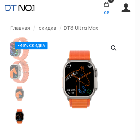
0₽
Главная
/
скидка
/
DT8 Ultra Max
-46% СКИДКА