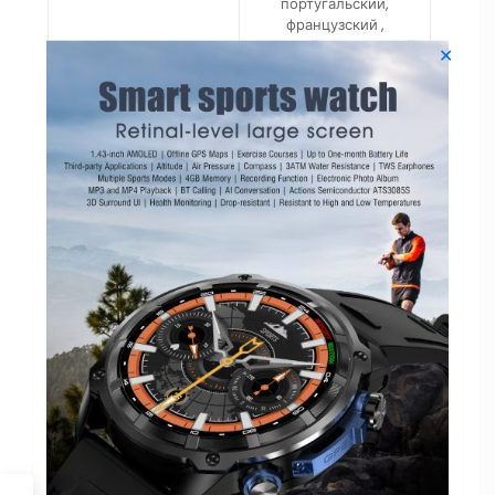
португальский,
французский ,
японский, итальянский,
✕
вьетнамский,
корейский, арабский,
персидский
Язык руководства
(нейтральный, бренд
Китайский, английский
не обязателен)
приложение
WearPro
Чип
RTL8762DK
ОС Android
Android 6.0 и выше
IOS
Apple iOS 10.0 и выше
Zhangheng BD1773 (с
Датчик сердечного
датчиком внешнего
ритма
контроля)