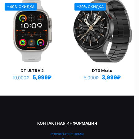
-40% СКИДКА
-20% СКИДКА
DT ULTRA 2
DT3 Mate
5,999
₽
3,999
₽
10,000
₽
5,000
₽
КОНТАКТНАЯ ИНФОРМАЦИЯ
связаться с нами