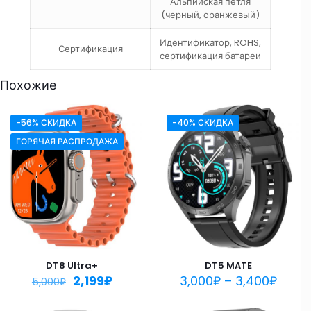
Альпийская петля
(черный, оранжевый)
Идентификатор, ROHS,
Сертификация
сертификация батареи
Похожие
-56% СКИДКА
-40% СКИДКА
ГОРЯЧАЯ РАСПРОДАЖА
DT8 Ultra+
DT5 MATE
2,199
₽
3,000
₽
–
3,400
₽
5,000
₽