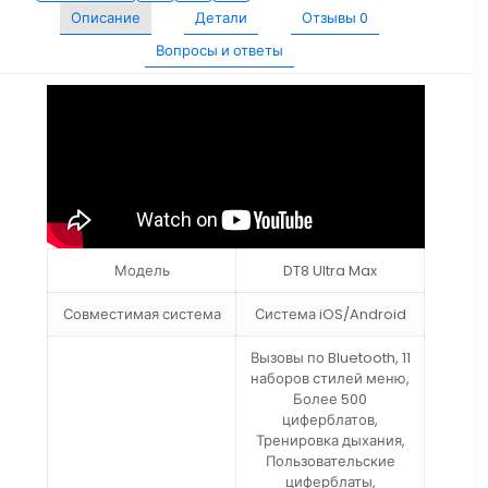
Описание
Детали
Отзывы
0
Вопросы и ответы
Модель
DT8 Ultra Max
Совместимая система
Система iOS/Android
Вызовы по Bluetooth, 11
наборов стилей меню,
Более 500
циферблатов,
Тренировка дыхания,
Пользовательские
циферблаты,