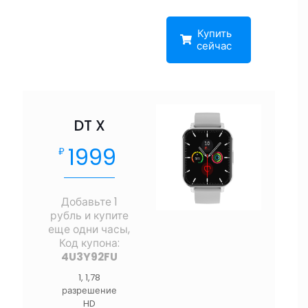
Купить
сейчас
DT X
1999
₽
Добавьте 1
рубль и купите
еще одни часы,
Код купона:
4U3Y92FU
1, 1,78
разрешение
HD