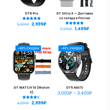
DT8 Pro
DT Ultra X — Доставка
со склада в России
2,999
₽
Оценка
5,000
₽
5.00
1,499
₽
Оценка
5,999
₽
из 5
5.00
из 5
-40% СКИДКА
-40% СКИДКА
DT WATCH 10 (Watch
DT5 MATE
X)
3,000
₽
–
3,400
₽
2,999
₽
Оценка
4,999
₽
4.33
из 5