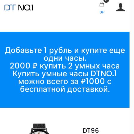
0₽
Добавьте 1 рубль и купите еще
одни часы.
2000 ₽ купить 2 умных часа
Купить умные часы DTNO.1
можно всего за ₽1000 с
бесплатной доставкой.
DT96