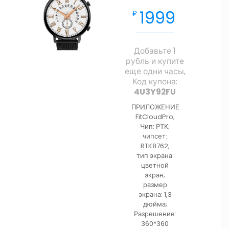
1999
₽
Добавьте 1
рубль и купите
еще одни часы,
Код купона:
4U3Y92FU
ПРИЛОЖЕНИЕ:
FitCloudPro;
Чип: РТК;
чипсет:
RTK8762;
тип экрана:
цветной
экран;
размер
экрана: 1,3
дюйма;
Разрешение:
360*360