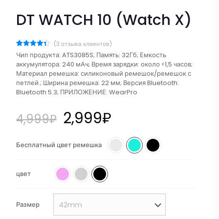
DT WATCH 10 (Watch X)
(
3
отзыва клиентов)
Рейтинг
3
Чип продукта: ATS3085S; Память: 32Гб; Емкость
4.33
из 5
аккумулятора: 240 мАч; Время зарядки: около <1,5 часов;
на основе
опроса
Материал ремешка: силиконовый ремешок/ремешок с
пользователей
петлей.; Ширина ремешка: 22 мм; Версия Bluetooth:
Bluetooth 5.3; ПРИЛОЖЕНИЕ: WearPro
2,999
₽
4,999
₽
Бесплатный цвет ремешка
цвет
Размер