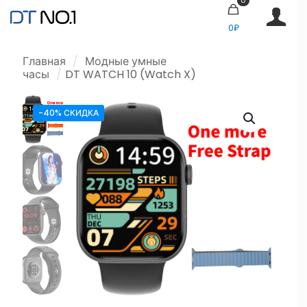
0₽
Главная
/
Модные умные
часы
/
DT WATCH 10 (Watch X)
-40% СКИДКА