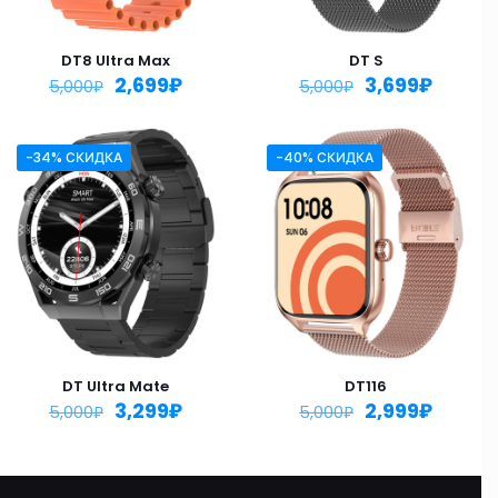
DT8 Ultra Max
DT S
2,699
₽
3,699
₽
5,000
₽
5,000
₽
-34% СКИДКА
-40% СКИДКА
DT Ultra Mate
DT116
3,299
₽
2,999
₽
5,000
₽
5,000
₽