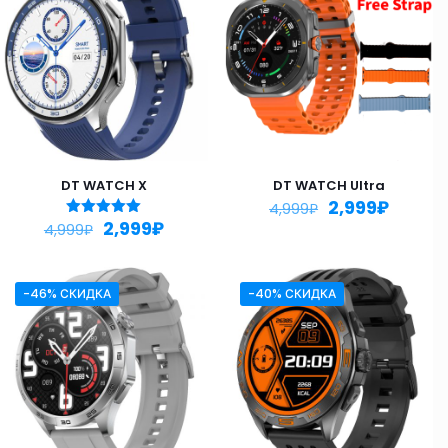
DT WATCH X
DT WATCH Ultra
2,999
₽
4,999
₽
2,999
₽
Оценка
4,999
₽
5.00
из 5
-46% СКИДКА
-40% СКИДКА