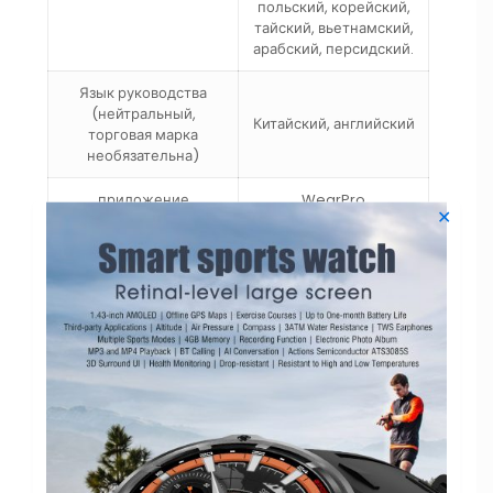
польский, корейский,
тайский, вьетнамский,
арабский, персидский.
Язык руководства
(нейтральный,
Китайский, английский
торговая марка
необязательна)
приложение
WearPro
✕
Объем флэш-памяти
128 МБ
Чип
RTK8762DK
ОС Android
Android 4.4 и выше
IOS
Apple iOS 8.0 и выше
Bluetooth
Двойной Bluetooth 5.0
Уровень
IP68
водонепроницаемости