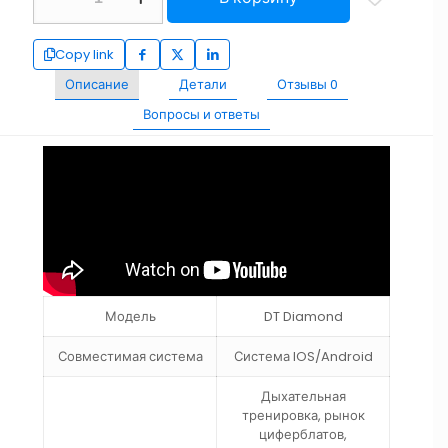
Copy link
Описание
Детали
Отзывы
0
Вопросы и ответы
Модель
DT Diamond
Совместимая система
Система IOS/Android
Дыхательная
тренировка, рынок
циферблатов,