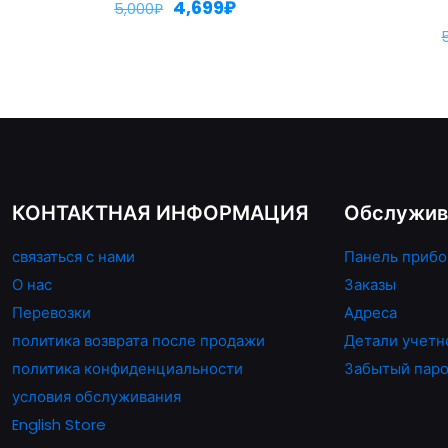
4,699
₽
5,000
₽
КОНТАКТНАЯ ИНФОРМАЦИЯ
Обслужив
связаться с нами
Панель прибо
О нас
Заказы
Перевозки
Адреса
политика возврата после продажи
Детали учетн
политика конфиденциальности
Забытый пар
условия обслуживания
English Store