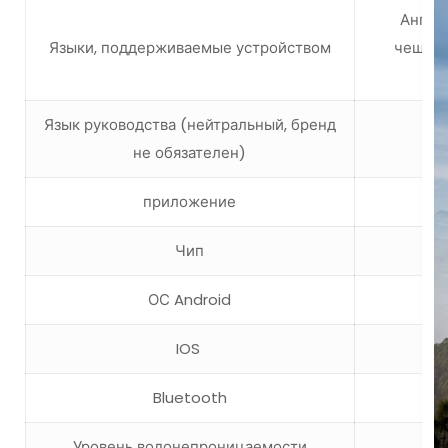
Англий
Языки, поддерживаемые устройством
чешски
Язык руководства (нейтральный, бренд
не обязателен)
приложение
Чип
ОС Android
IOS
Bluetooth
Уровень водонепроницаемости