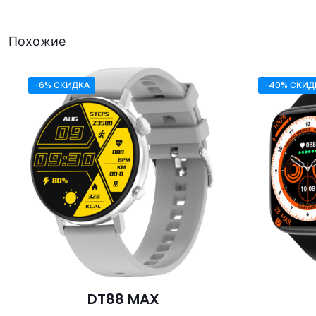
Похожие
-6% СКИДКА
-40% СКИД
DT88 MAX