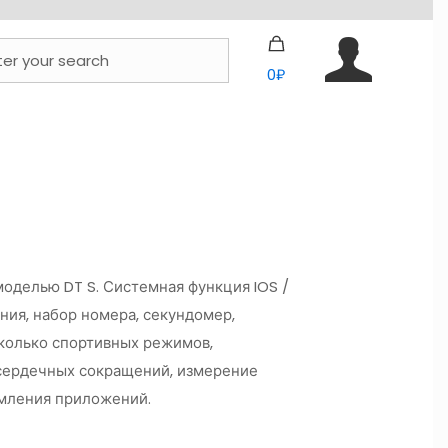
0₽
моделью DT S. Системная функция IOS /
ния, набор номера, секундомер,
сколько спортивных режимов,
 сердечных сокращений, измерение
омления приложений.