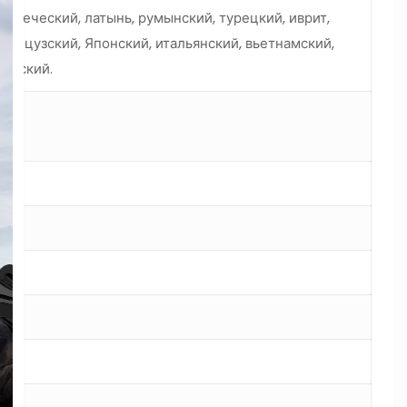
 греческий, латынь, румынский, турецкий, иврит,
французский, Японский, итальянский, вьетнамский,
сидский.
кий
е
ше
5.0