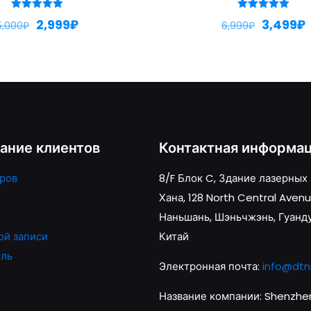
Оценка
Оценка
2,999
₽
3,499
₽
5,000
₽
6,999
₽
5.00
5.00
из 5
из 5
ание клиентов
Контактная информа
ров
8/F Блок C, Здание лазерных
Хана, 128 North Central Avenu
Наньшань, Шэньчжэнь, Гуанд
ой записи
Китай
оль
Электронная почта:
info@dtn
Название компании: Shenzhen