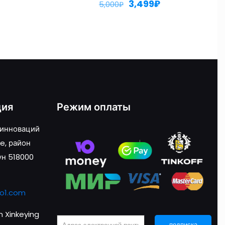
3,499
₽
5,000
₽
ция
Режим оплаты
 инноваций
e, район
ун 518000
o1.com
 Xinkeying