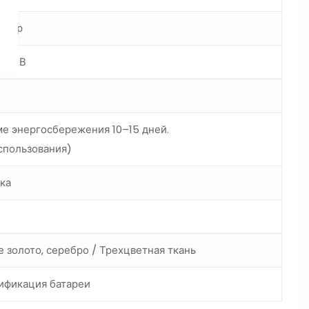
имер
,35 В
е энергосбережения 10–15 дней.
использования)
ка
е золото, серебро / Трехцветная ткань
тификация батареи