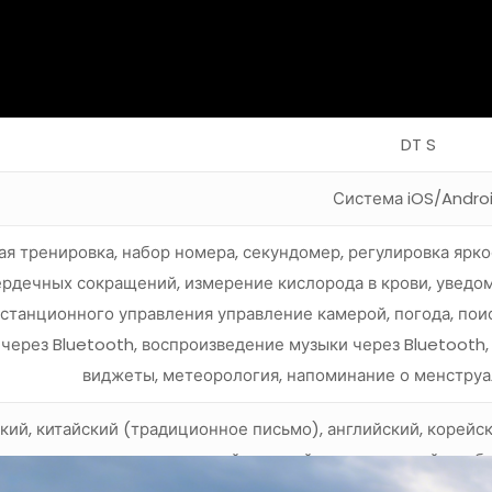
DT S
Система iOS/Andro
я тренировка, набор номера, секундомер, регулировка ярко
ердечных сокращений, измерение кислорода в крови, уведо
истанционного управления управление камерой, погода, пои
через Bluetooth, воспроизведение музыки через Bluetooth,
виджеты, метеорология, напоминание о менструа
кий, китайский (традиционное письмо), английский, корейск
итальянский, русский, португальский, арабс