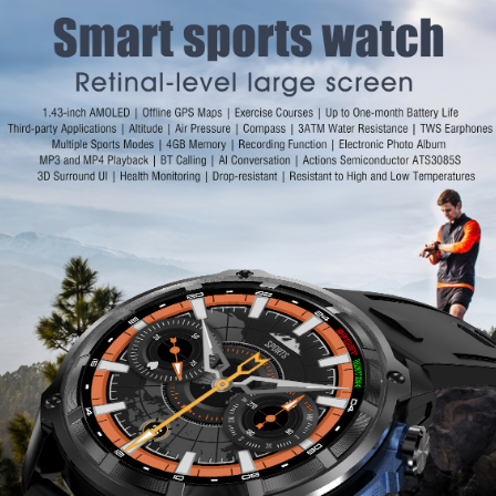
ский, китайский, китайский (традиционное письмо), датский,
й, польский, испанский, немецкий, русский, португальский, 
корейский, арабский, пер
Китайский, английс
WearPro
RTL8762DK
Android 4.4 и выш
Apple iOS 8.0 и вы
Двойной Bluetooth 
IP68