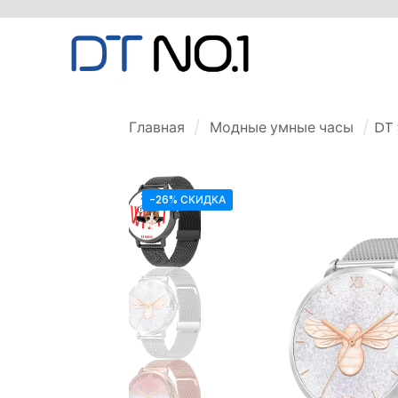
Главная
/
Модные умные часы
/
DT 
-26% СКИДКА