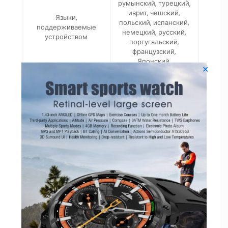
румынский, турецкий,
иврит, чешский,
Языки,
польский, испанский,
поддерживаемые
немецкий, русский,
устройством
португальский,
французский,
Японский,
✕
итальянский,
вьетнамский,
корейский, арабский,
персидский.
Язык руководства
(нейтральный, бренд
Китайский, английский
не обязателен)
приложение
WearPro
Чип
RTL8762DK
ОС Android
Android 4.4 и выше
IOS
Apple iOS 8.0 и выше