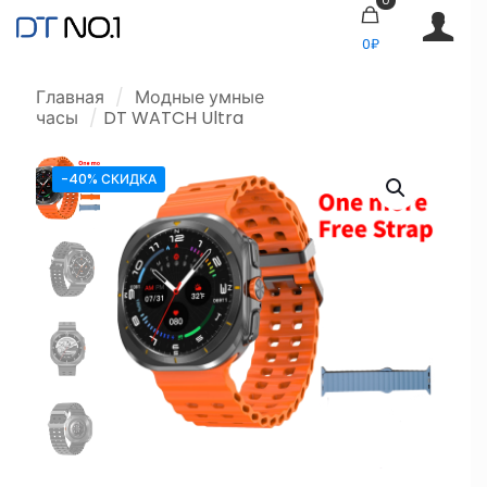
0₽
Главная
/
Модные умные
часы
/
DT WATCH Ultra
-40% СКИДКА