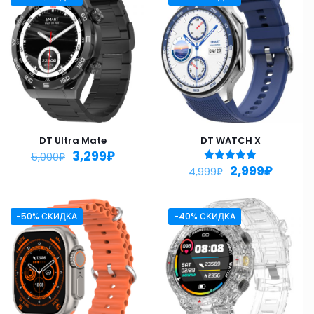
DT Ultra Mate
DT WATCH X
3,299
₽
5,000
₽
2,999
₽
Оценка
4,999
₽
5.00
из 5
-50% СКИДКА
-40% СКИДКА