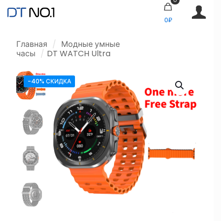
0₽
Главная
/
Модные умные
часы
/
DT WATCH Ultra
-40% СКИДКА