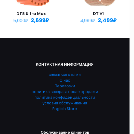
DT8 Ultra Max
DT V1
2,699
₽
2,499
₽
5,000
₽
4,999
₽
КОНТАКТНАЯ ИНФОРМАЦИЯ
связаться с нами
О нас
Перевозки
политика возврата после продажи
политика конфиденциальности
условия обслуживания
English Store
Обслуживание клиентов